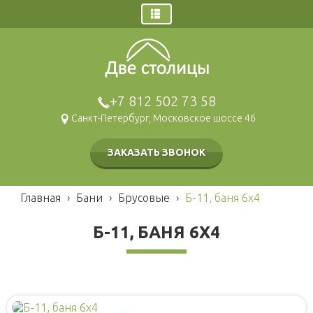
Главная
Заказ звонка
Дома
+7 812 502 73 58
Щитовые дома
Гаражи и навесы
Санкт-Петербург, Московское шоссе 46
Брусовые дома
Бани
Каркасные дома
Брусовые
ЗАКАЗАТЬ ЗВОНОК
Газобетонные дома
Щитовые
Модульные дома
Каркасные
Главная
›
Бани
›
Брусовые
›
Б-11, баня 6х4
Мобильные
Наши работы
Б-11, БАНЯ 6Х4
Беседки и барбекю
Хозблоки и туалеты
Каркасные
Блок контейнеры
Деревянные
Для детей