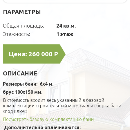
Блок-контейнеры
Игровые домики
Для питомцев
ПАРАМЕТРЫ
Модульные здания
Площадки
Вольеры
Малые архитектурные формы
СРБК
Общая площадь:
24 кв.м.
Будки каркасные
Садовая мебель
О компании
Этажность:
1 этаж
Домики для кошек
Оголовки для колодцев
Публикации
Кредит
Наши технологии
Дополнительные работы
Цена:
260 000 Р
Фотогаларея
Кредит
ОПИСАНИЕ
Размеры бани:
6х4 м.
брус 100х150 мм.
В стоимость входит весь указанный в базовой
комплектации строительный материал и сборка бани
«под ключ»
Посмотреть базовую комплектацию бани
Дополнительно оплачиваются: