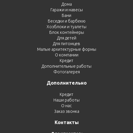
Домики для кошек
Оголовки для колодцев
Дома
Публикации
Гаражи и навесы
Наши технологии
Бани
Беседки и барбекю
Кредит
Хозблоки и туалеты
Дополнительные работы
Блок контейнеры
Для детей
Фотогаларея
Для питомцев
Малые архитектурные формы
Кредит
О компании
Кредит
Дополнительные работы
Фотогалерея
Дополнительно
Кредит
Наши работы
О нас
Заказ звонка
Контакты