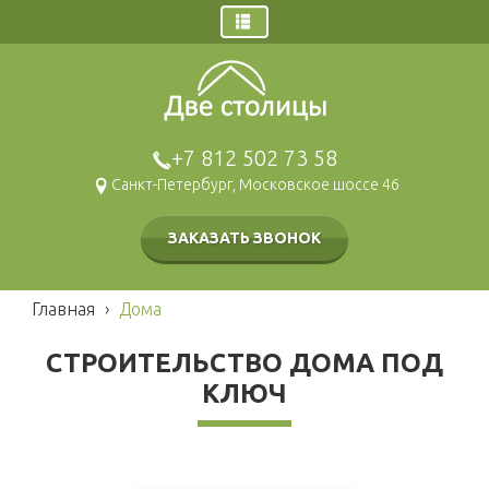
Главная
Заказ звонка
Дома
+7 812 502 73 58
Щитовые дома
Санкт-Петербург, Московское шоссе 46
Брусовые дома
Каркасные дома
ЗАКАЗАТЬ ЗВОНОК
Газобетонные дома
Модульные дома
Главная
›
Дома
Гаражи и навесы
Бани
СТРОИТЕЛЬСТВО ДОМА ПОД
Брусовые
Наши работы
КЛЮЧ
Щитовые
Беседки и барбекю
Каркасные
Хозблоки и туалеты
Мобильные
Каркасные
Блок контейнеры