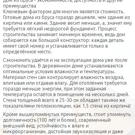
Дом из бруса - экономичность, доступность и другие
преимущества
Ключевым фактором для многих является стоимость.
Готовые дома из бруса гораздо дешевле, чем здания из
кирпича или камня. Здание весит меньше, а, значит ему
требуется лёгкий недорогой фундамент. Процесс
строительства занимает минимум времени, ведь дом
собирается как большой конструктор: каждая деталь
имеет свой номер и устанавливается только в
определённое место.
Сэкономить удаётся и на эксплуатации дома уже после
строительства. В деревянном доме устанавливаются
оптимальные условия влажности и температуры.
Материал стен сам контролирует влажность воздуха,
впитывая или отдавая влагу. Для отопления требуется
гораздо меньше энергии, при этом заданная
температура остаётся в помещение на несколько дней.
Стена толщиной всего в 25-30 см обладает такими же
показателями теплоизоляции, как 1,5 стена из кирпича!
Кроме вышеупомянутых преимуществ, стоит упомянуть
долговечность (100 лет и более), современный
внешний вид, устойчивость к влаге и
микроорганизмам, достойная звукоизоляция и даже