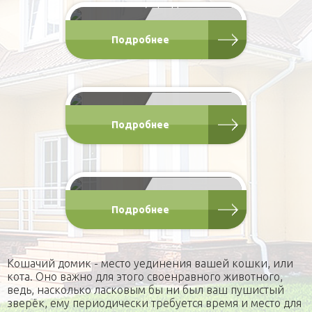
этажа, средний
от 10 000 Р
Кошачий домик "Том" -
Подробнее
850х500х1000
Домик с крыльцом для
кошки
от 10 000 Р
Кошачий домик "Борис" -
Подробнее
700х700х1050
Двухэтажный домик на
возвышении
от 19 000 Р
Подробнее
Кошачий домик - место уединения вашей кошки, или
кота. Оно важно для этого своенравного животного,
ведь, насколько ласковым бы ни был ваш пушистый
зверёк, ему периодически требуется время и место для