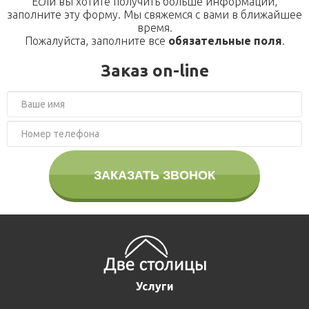
Если вы хотите получить больше информации,
О компании
заполните эту форму. Мы свяжемся с вами в ближайшее
Домики для кошек
Оголовки для колодцев
Публикации
Кредит
время.
Пожалуйста, заполните все
обязательные поля
.
Наши технологии
Дополнительные работы
Заказ on-line
Фотогаларея
Кредит
ЗАКАЗАТЬ ЗВОНОК
Услуги