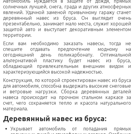
Автомобиль нуждается в защите от дождя, прямых
Домики для кошек
Оголовки для колодцев
Публикации
Кредит
солнечных лучшей, снега, града и других атмосферных
явлений. Удачной заменой привычному гаражу станет
Наши технологии
Дополнительные работы
деревянный навес из бруса. Он выглядит очень
презентабельно, занимает мало места, служит хорошей
Фотогаларея
защитой авто и выступает декоративным элементом
Кредит
территории.
Если вам необходимо заказать навесы, тогда не
спешите отдавать предпочтение модному на
сегодняшний день поликарбонату. Оптимальной
альтернативой пластику будет навес из бруса,
обладающий привлекательным внешним видом и
характеризующийся высокой надежностью.
Конструкция, по которой спроектирован навес из бруса
для автомобиля, способна выдержать высокие снеговые
и ветровые нагрузки. Сборка деревянных деталей
навеса происходит на прочном стальном каркасе за
счет, чего сохраняется тепло и красота натурального
материала.
Деревянный навес из бруса:
Укрывает автомобиль от попадания прямых