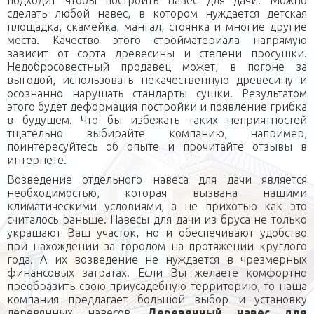
сделать любой навес, в котором нуждается детская
площадка, скамейка, мангал, стоянка и многие другие
места. Качество этого стройматериала напрямую
зависит от сорта древесины и степени просушки.
Недобросовестный продавец может, в погоне за
выгодой, использовать некачественную древесину и
осознанно нарушать стандарты сушки. Результатом
этого будет деформация постройки и появление грибка
в будущем. Что бы избежать таких неприятностей
тщательно выбирайте компанию, например,
поинтересуйтесь об опыте и прочитайте отзывы в
интернете.
Возведение отдельного навеса для дачи является
необходимостью, которая вызвана нашими
климатическими условиями, а не прихотью как это
считалось раньше. Навесы для дачи из бруса не только
украшают Ваш участок, но и обеспечивают удобство
при нахождении за городом на протяжении круглого
года. А их возведение не нуждается в чрезмерных
финансовых затратах. Если Вы желаете комфортно
преобразить свою приусадебную территорию, то наша
компания предлагает большой выбор и установку
деревянных навесов.
Деревянный навес для