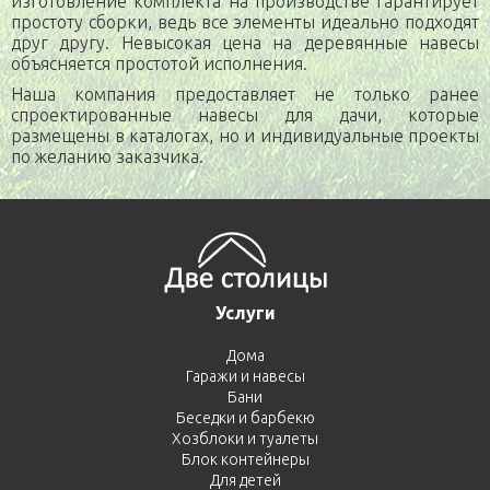
изготовление комплекта на производстве гарантирует
простоту сборки, ведь все элементы идеально подходят
друг другу. Невысокая цена на деревянные навесы
объясняется простотой исполнения.
Наша компания предоставляет не только ранее
спроектированные навесы для дачи, которые
размещены в каталогах, но и индивидуальные проекты
по желанию заказчика.
Услуги
Дома
Гаражи и навесы
Бани
Беседки и барбекю
Хозблоки и туалеты
Блок контейнеры
Для детей