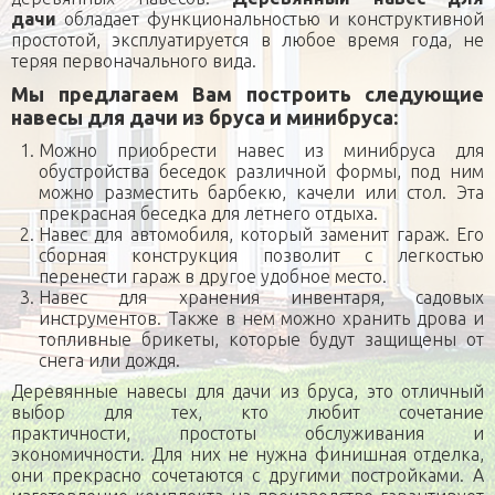
дачи
обладает функциональностью и конструктивной
простотой, эксплуатируется в любое время года, не
теряя первоначального вида.
Мы предлагаем Вам построить следующие
навесы для дачи из бруса и минибруса:
Можно приобрести навес из минибруса для
обустройства беседок различной формы, под ним
можно разместить барбекю, качели или стол. Эта
прекрасная беседка для летнего отдыха.
Навес для автомобиля, который заменит гараж. Его
сборная конструкция позволит с легкостью
перенести гараж в другое удобное место.
Навес для хранения инвентаря, садовых
инструментов. Также в нем можно хранить дрова и
топливные брикеты, которые будут защищены от
снега или дождя.
Деревянные навесы для дачи из бруса, это отличный
выбор для тех, кто любит сочетание
практичности, простоты обслуживания и
экономичности. Для них не нужна финишная отделка,
они прекрасно сочетаются с другими постройками. А