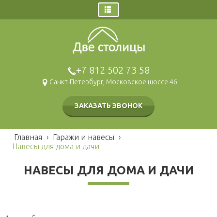
Главная
Заказ звонка
Дома
+7 812 502 73 58
Щитовые дома
Гаражи и навесы
Санкт-Петербург, Московское шоссе 46
Брусовые дома
Бани
Каркасные дома
Брусовые
Наши работы
ЗАКАЗАТЬ ЗВОНОК
Газобетонные дома
Щитовые
Беседки и барбекю
Модульные дома
Каркасные
Хозблоки и туалеты
Главная
›
Гаражи и навесы
›
Мобильные
Навесы для дома и дачи
Каркасные
Блок контейнеры
Деревянные
Для детей
НАВЕСЫ ДЛЯ ДОМА И ДАЧИ
Блок-контейнеры
Игровые домики
Для питомцев
Модульные здания
Площадки
Вольеры
Малые архитектурные формы
СРБК
Будки каркасные
Садовая мебель
О компании