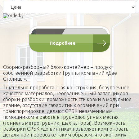
контейнеры
Игровые домики
Для питомцев
Блок-контейнеры любых
размеров по технологии
Площадки
Вольеры
Малые архитектурные формы
СРБК
Будки каркасные
Садовая мебель
О компании
от 120 000 Р
Домики для кошек
Оголовки для колодцев
Публикации
Кредит
Подробнее
Наши технологии
Дополнительные работы
Фотогаларея
Сборно-разборный блок-контейнер – продукт
Кредит
собственной разработки Группы компаний «Две
Столицы».
Тщательно проработанная конструкция, безупречное
качество материалов, неограниченный запас циклов
сборки-разборки, возможность стыковки в модульное
здание, отсутствие габаритных ограничений при
транспортировке, делают СРБК незаменимым
помощником в работе в труднодоступных местах
(тоннель метро, рудник, шахта, горы). Возможность
разборки СРБК «до винтика» позволяет компоновать
детали при перевозке таким образом, что экономия