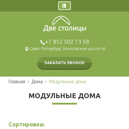
Главная
Заказ звонка
Дома
+7 812 502 73 58
Щитовые дома
Санкт-Петербург, Московское шоссе 46
Брусовые дома
Каркасные дома
ЗАКАЗАТЬ ЗВОНОК
Газобетонные дома
Модульные дома
Главная
›
Дома
›
Модульные дома
Гаражи и навесы
Бани
МОДУЛЬНЫЕ ДОМА
Брусовые
Наши работы
Щитовые
Беседки и барбекю
Каркасные
Хозблоки и туалеты
Сортировка:
Мобильные
Каркасные
Блок контейнеры