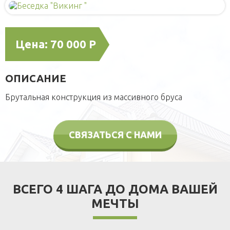
Домики для кошек
Оголовки для колодцев
Публикации
Кредит
Наши технологии
Дополнительные работы
Фотогаларея
Цена:
70 000 Р
Кредит
ОПИСАНИЕ
Брутальная конструкция из массивного бруса
СВЯЗАТЬСЯ С НАМИ
ВСЕГО 4 ШАГА ДО ДОМА ВАШЕЙ
МЕЧТЫ