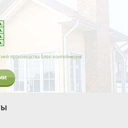
р.
р.
р.
р.
гией производства блок-контейнеров
АМИ
ТЫ