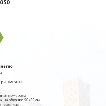
050
платно
м
три- вагонка
нная мембрана
ая на обвязке 50х50мм
я черепица