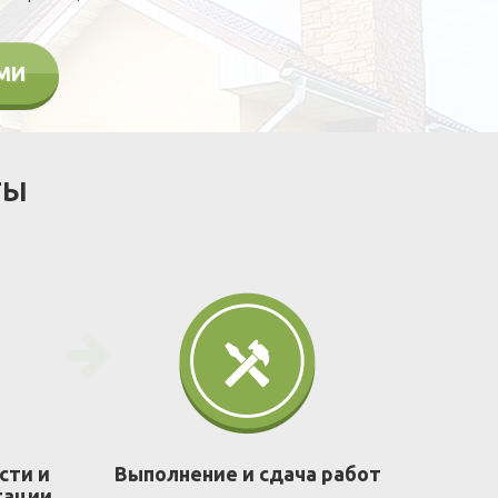
АМИ
ТЫ
сти и
Выполнение и сдача работ
тации