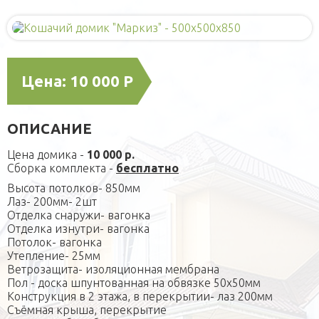
Домики для кошек
Малые архитектурные формы
Садовая мебель
О компании
Оголовки для колодцев
Публикации
Кредит
Цена:
10 000 Р
Наши технологии
Дополнительные работы
Фотогаларея
ОПИСАНИЕ
Кредит
Цена домика -
10 000 р.
Сборка комплекта -
бесплатно
Высота потолков- 850мм
Лаз- 200мм- 2шт
Отделка снаружи- вагонка
Отделка изнутри- вагонка
Потолок- вагонка
Утепление- 25мм
Ветрозащита- изоляционная мембрана
Пол - доска шпунтованная на обвязке 50х50мм
Конструкция в 2 этажа, в перекрытии- лаз 200мм
Съёмная крыша, перекрытие