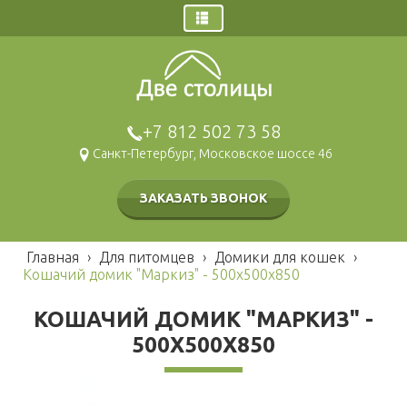
Главная
Заказ звонка
Дома
+7 812 502 73 58
Щитовые дома
Гаражи и навесы
Санкт-Петербург, Московское шоссе 46
Брусовые дома
Бани
Каркасные дома
Брусовые
Наши работы
ЗАКАЗАТЬ ЗВОНОК
Газобетонные дома
Щитовые
Беседки и барбекю
Модульные дома
Каркасные
Хозблоки и туалеты
Главная
›
Для питомцев
›
Домики для кошек
›
Мобильные
Кошачий домик "Маркиз" - 500х500х850
Каркасные
Блок контейнеры
Деревянные
Для детей
КОШАЧИЙ ДОМИК "МАРКИЗ" -
Блок-контейнеры
Игровые домики
Для питомцев
500Х500Х850
Модульные здания
Площадки
Вольеры
СРБК
Будки каркасные