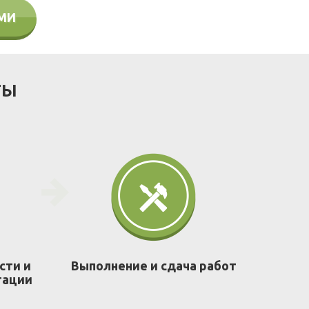
АМИ
ТЫ
сти и
Выполнение и сдача работ
тации