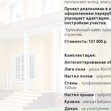
пропускают холод, влагу
Проект реализован в 
оформлением перерубо
упрощает адаптацию 
постройкам участка.
Удлинённый навес крыш
строения.
Стоимость: 131 000 р.
Комплектация:
Антисептированная о
Лаги пола
- доска 40х1
Настил полов
- шпунто
Стены
- профилированн
100мм
Настил крыши
- шпунто
Кровля
- мягкая битумна
Двери
- на усмотрение 