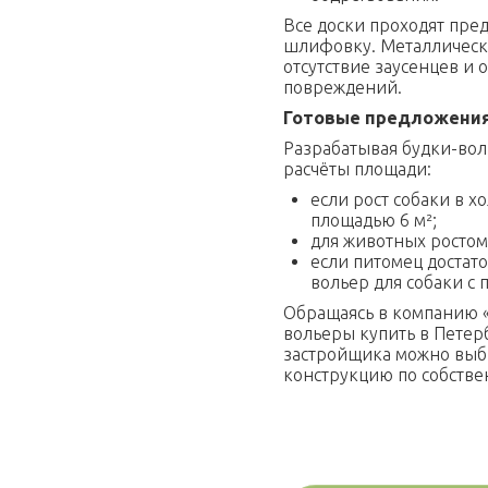
Все доски проходят пре
шлифовку. Металлически
отсутствие заусенцев и
повреждений.
Готовые предложени
Разрабатывая будки-во
расчёты площади:
если рост собаки в хо
площадью 6 м²;
для животных ростом 
если питомец достат
вольер для собаки с 
Обращаясь в компанию «
вольеры купить в Петерб
застройщика можно выбр
конструкцию по собстве