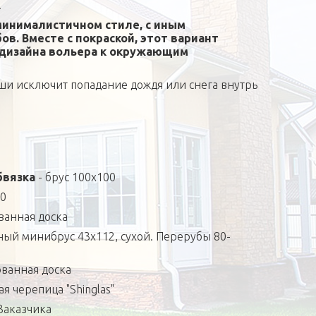
.
минималистичном стиле, с иным
в. Вместе с покраской, этот вариант
дизайна вольера к окружающим
и исключит попадание дождя или снега внутрь
бвязка
- брус 100х100
00
ванная доска
ый минибрус 43х112, сухой. Перерубы 80-
ванная доска
я черепица "Shinglas"
Заказчика