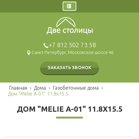
Главная
Заказ звонка
Дома
+7 812 502 73 58
Щитовые дома
Санкт-Петербург, Московское шоссе 46
Брусовые дома
Каркасные дома
ЗАКАЗАТЬ ЗВОНОК
Газобетонные дома
Модульные дома
Главная
›
Дома
›
Газобетонные дома
›
Гаражи и навесы
Дом "Melie A-01" 11.8x15.5
Бани
ДОМ "MELIE A-01" 11.8X15.5
Брусовые
Наши работы
Щитовые
Беседки и барбекю
Каркасные
Хозблоки и туалеты
Мобильные
Каркасные
Блок контейнеры