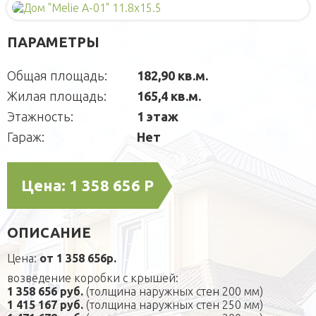
Деревянные
Для детей
Блок-контейнеры
ПАРАМЕТРЫ
Игровые домики
Для питомцев
Модульные здания
Площадки
Вольеры
Малые архитектурные формы
Общая площадь:
182,90 кв.м.
СРБК
Будки каркасные
Садовая мебель
О компании
Жилая площадь:
165,4 кв.м.
Домики для кошек
Оголовки для колодцев
Публикации
Кредит
Этажность:
1 этаж
Наши технологии
Дополнительные работы
Гараж:
Нет
Фотогаларея
Кредит
Цена:
1 358 656 Р
ОПИСАНИЕ
Цена:
от 1 358 656р.
возведение коробки с крышей:
1 358 656 руб.
(толщина наружных стен 200 мм)
1 415 167 руб.
(толщина наружных стен 250 мм)