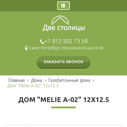
Главная
Заказ звонка
Дома
+7 812 502 73 58
Щитовые дома
Санкт-Петербург, Московское шоссе 46
Брусовые дома
Каркасные дома
ЗАКАЗАТЬ ЗВОНОК
Газобетонные дома
Модульные дома
Главная
›
Дома
›
Газобетонные дома
›
Гаражи и навесы
Дом "Melie A-02" 12x12.5
Бани
ДОМ "MELIE A-02" 12X12.5
Брусовые
Наши работы
Щитовые
Беседки и барбекю
Каркасные
Хозблоки и туалеты
Мобильные
Каркасные
Блок контейнеры