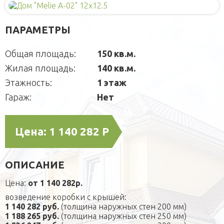
Деревянные
Для детей
Блок-контейнеры
ПАРАМЕТРЫ
Игровые домики
Для питомцев
Модульные здания
Площадки
Вольеры
Малые архитектурные формы
Общая площадь:
150 кв.м.
СРБК
Будки каркасные
Садовая мебель
О компании
Жилая площадь:
140 кв.м.
Домики для кошек
Оголовки для колодцев
Публикации
Кредит
Этажность:
1 этаж
Наши технологии
Дополнительные работы
Гараж:
Нет
Фотогаларея
Кредит
Цена:
1 140 282 Р
ОПИСАНИЕ
Цена:
от 1 140 282р.
возведение коробки с крышей:
1 140 282 руб.
(толщина наружных стен 200 мм)
1 188 265 руб.
(толщина наружных стен 250 мм)