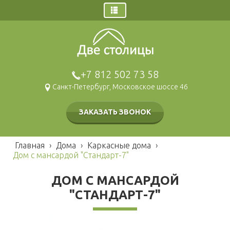
Главная
Заказ звонка
Дома
+7 812 502 73 58
Щитовые дома
Санкт-Петербург, Московское шоссе 46
Брусовые дома
Каркасные дома
ЗАКАЗАТЬ ЗВОНОК
Газобетонные дома
Модульные дома
Главная
›
Дома
›
Каркасные дома
›
Гаражи и навесы
Дом с мансардой "Стандарт-7"
Бани
ДОМ С МАНСАРДОЙ
Брусовые
Наши работы
"СТАНДАРТ-7"
Щитовые
Беседки и барбекю
Каркасные
Хозблоки и туалеты
Мобильные
Каркасные
Блок контейнеры