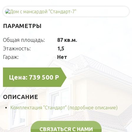
Деревянные
Для детей
Блок-контейнеры
Игровые домики
Для питомцев
Модульные здания
ПАРАМЕТРЫ
Площадки
Вольеры
Малые архитектурные формы
СРБК
Будки каркасные
Садовая мебель
О компании
Общая площадь:
87 кв.м.
Домики для кошек
Оголовки для колодцев
Публикации
Кредит
Этажность:
1,5
Наши технологии
Дополнительные работы
Гараж:
Нет
Фотогаларея
Кредит
Цена:
739 500 Р
ОПИСАНИЕ
Комплектация "Стандарт" (подробное описание)
СВЯЗАТЬСЯ С НАМИ