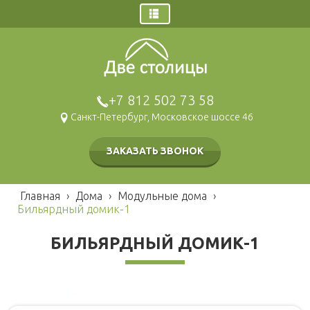
Главная
Заказ звонка
Дома
+7 812 502 73 58
Щитовые дома
Санкт-Петербург, Московское шоссе 46
Брусовые дома
Каркасные дома
ЗАКАЗАТЬ ЗВОНОК
Газобетонные дома
Модульные дома
Главная
›
Дома
›
Модульные дома
›
Гаражи и навесы
Бильярдный домик-1
Бани
БИЛЬЯРДНЫЙ ДОМИК-1
Брусовые
Наши работы
Щитовые
Беседки и барбекю
Каркасные
Хозблоки и туалеты
Мобильные
Каркасные
Блок контейнеры