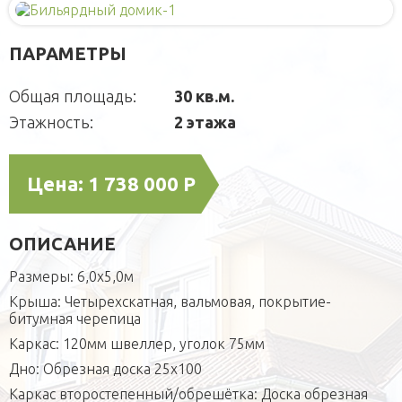
Деревянные
Для детей
Блок-контейнеры
ПАРАМЕТРЫ
Игровые домики
Для питомцев
Модульные здания
Площадки
Вольеры
Малые архитектурные формы
Общая площадь:
30 кв.м.
СРБК
Будки каркасные
Садовая мебель
О компании
Этажность:
2 этажа
Домики для кошек
Оголовки для колодцев
Публикации
Кредит
Наши технологии
Дополнительные работы
Цена:
1 738 000 Р
Фотогаларея
Кредит
ОПИСАНИЕ
Размеры: 6,0х5,0м
Крыша: Четырехскатная, вальмовая, покрытие-
битумная черепица
Каркас: 120мм швеллер, уголок 75мм
Дно: Обрезная доска 25х100
Каркас второстепенный/обрешётка: Доска обрезная