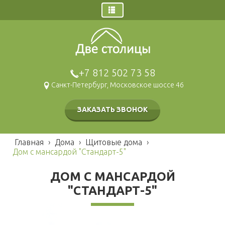
Главная
Заказ звонка
Дома
+7 812 502 73 58
Щитовые дома
Санкт-Петербург, Московское шоссе 46
Брусовые дома
Каркасные дома
ЗАКАЗАТЬ ЗВОНОК
Газобетонные дома
Модульные дома
Главная
›
Дома
›
Щитовые дома
›
Гаражи и навесы
Дом с мансардой "Стандарт-5"
Бани
ДОМ С МАНСАРДОЙ
Брусовые
Наши работы
"СТАНДАРТ-5"
Щитовые
Беседки и барбекю
Каркасные
Хозблоки и туалеты
Мобильные
Каркасные
Блок контейнеры