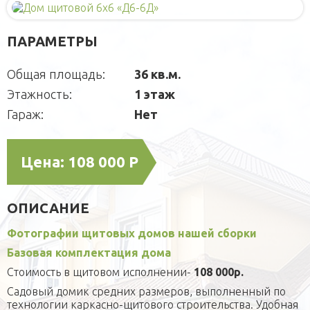
Деревянные
Для детей
Блок-контейнеры
ПАРАМЕТРЫ
Игровые домики
Для питомцев
Модульные здания
Площадки
Вольеры
Малые архитектурные формы
Общая площадь:
36 кв.м.
СРБК
Будки каркасные
Садовая мебель
О компании
Этажность:
1 этаж
Домики для кошек
Оголовки для колодцев
Публикации
Кредит
Гараж:
Нет
Наши технологии
Дополнительные работы
Фотогаларея
Цена:
108 000 Р
Кредит
ОПИСАНИЕ
Фотографии щитовых домов нашей сборки
Базовая комплектация дома
Стоимость в щитовом исполнении-
108 000р.
Садовый домик средних размеров, выполненный по
технологии каркасно-щитового строительства. Удобная