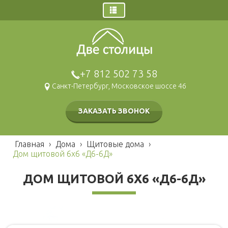
Главная
Заказ звонка
Дома
+7 812 502 73 58
Щитовые дома
Санкт-Петербург, Московское шоссе 46
Брусовые дома
Каркасные дома
ЗАКАЗАТЬ ЗВОНОК
Газобетонные дома
Модульные дома
Главная
›
Дома
›
Щитовые дома
›
Гаражи и навесы
Дом щитовой 6х6 «Д6-6Д»
Бани
ДОМ ЩИТОВОЙ 6Х6 «Д6-6Д»
Брусовые
Наши работы
Щитовые
Беседки и барбекю
Каркасные
Хозблоки и туалеты
Мобильные
Каркасные
Блок контейнеры