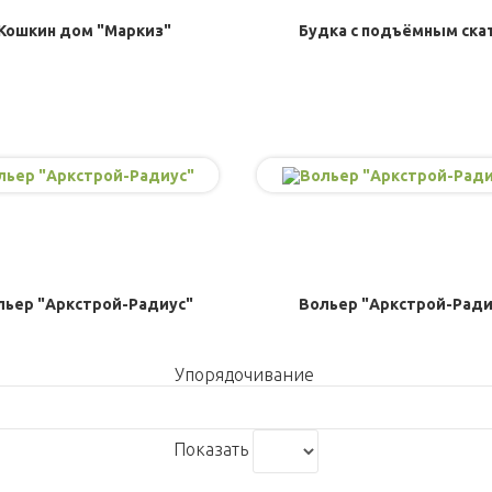
Кошкин дом "Маркиз"
Будка с подъёмным ска
льер "Аркстрой-Радиус"
Вольер "Аркстрой-Ради
Упорядочивание
Показать