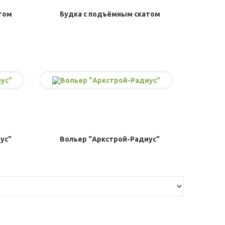
том
Будка с подъёмным скатом
ус"
Вольер "Аркстрой-Радиус"