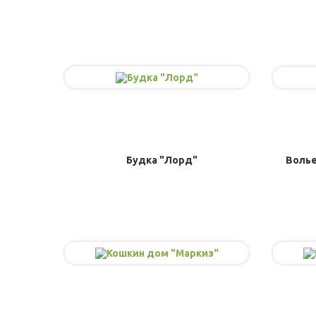
Будка "Лорд"
Волье