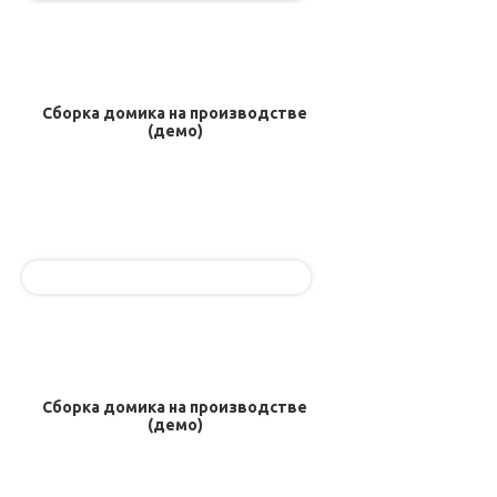
Домики для кошек
Оголовки для колодцев
Публикации
Кредит
Наши технологии
Дополнительные работы
Фотогаларея
Сборка домика на производстве
Кредит
(демо)
Сборка домика на производстве
(демо)