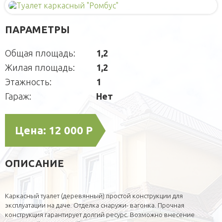
Будки каркасные
Садовая мебель
О компании
Домики для кошек
Оголовки для колодцев
Публикации
Кредит
ПАРАМЕТРЫ
Наши технологии
Дополнительные работы
Общая площадь:
1,2
Фотогаларея
Жилая площадь:
1,2
Кредит
Этажность:
1
Гараж:
Нет
Цена:
12 000 Р
ОПИСАНИЕ
Каркасный туалет (деревянный) простой конструкции для
эксплуатации на даче. Отделка снаружи- вагонка. Прочная
конструкция гарантирует долгий ресурс. Возможно внесение