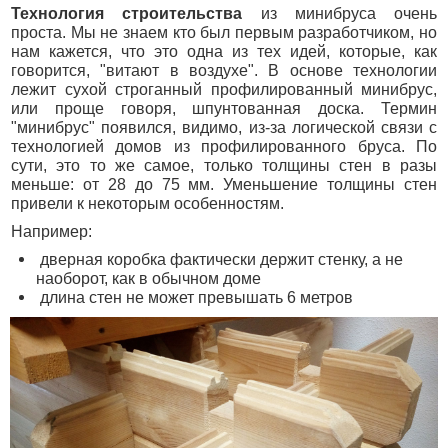
Домики для кошек
Оголовки для колодцев
Технология строительства
из минибруса очень
Публикации
Кредит
проста. Мы не знаем кто был первым разработчиком, но
Наши технологии
Дополнительные работы
нам кажется, что это одна из тех идей, которые, как
говорится, "витают в воздухе". В основе технологии
Фотогаларея
лежит сухой строганный профилированный минибрус,
или проще говоря, шпунтованная доска. Термин
Кредит
"минибрус" появился, видимо, из-за логической связи с
технологией домов из профилированного бруса. По
сути, это то же самое, только толщины стен в разы
меньше: от 28 до 75 мм. Уменьшение толщины стен
привели к некоторым особенностям.
Например:
дверная коробка фактически держит стенку, а не
наоборот, как в обычном доме
длина стен не может превышать 6 метров