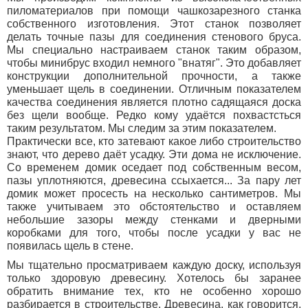
пиломатериалов при помощи чашкозарезного станка
собственного изготовления. Этот станок позволяет
делать точные пазы для соединения стенового бруса.
Мы специально настраиваем станок таким образом,
чтобы минибрус входил немного "внатяг". Это добавляет
конструкции дополнительной прочности, а также
уменьшает щель в соединении. Отличным показателем
качества соединения является плотно садящаяся доска
без щели вообще. Редко кому удаётся похвастсться
таким результатом. Мы следим за этим показателем.
Практически все, кто затевают какое либо строительство
знают, что дерево даёт усадку. Эти дома не исключение.
Со временем домик оседает под собственным весом,
пазы уплотняются, древесина ссыхается... За пару лет
домик может просесть на несколько сантиметров. Мы
также учитываем это обстоятельство и оставляем
небольшие зазоры между стенками и дверными
коробками для того, чтобы после усадки у вас не
появилась щель в стене.
Мы тщательно просматриваем каждую доску, используя
только здоровую древесину. Хотелось бы заранее
обратить внимание тех, кто не особенно хорошо
разбирается в строительстве. Древесина, как говорится,