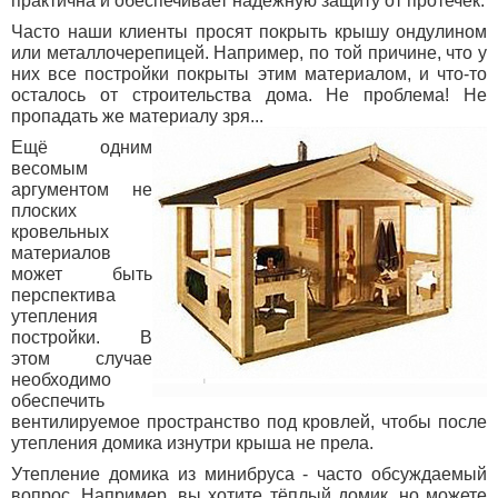
практична и обеспечивает надёжную защиту от протечек.
Часто наши клиенты просят покрыть крышу ондулином
или металлочерепицей. Например, по той причине, что у
них все постройки покрыты этим материалом, и что-то
осталось от строительства дома. Не проблема! Не
пропадать же материалу зря...
Ещё одним
весомым
аргументом не
плоских
кровельных
материалов
может быть
перспектива
утепления
постройки. В
этом случае
необходимо
обеспечить
вентилируемое пространство под кровлей, чтобы после
утепления домика изнутри крыша не прела.
Утепление домика из минибруса - часто обсуждаемый
вопрос. Например, вы хотите тёплый домик, но можете