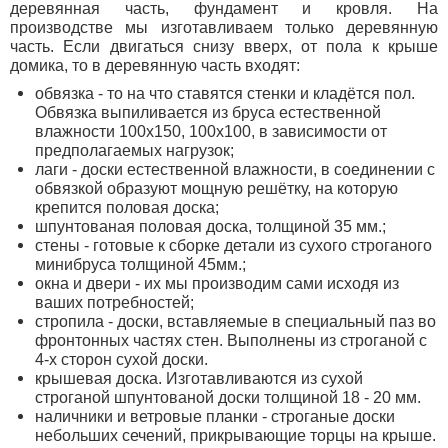
деревянная часть, фундамент и кровля. На
производстве мы изготавливаем только деревянную
часть. Если двигаться снизу вверх, от пола к крыше
домика, то в деревянную часть входят:
обвязка - то на что ставятся стенки и кладётся пол.
Обвязка выпиливается из бруса естественной
влажности 100х150, 100х100, в зависимости от
предполагаемых нагрузок;
лаги - доски естественной влажности, в соединении с
обвязкой образуют мощную решётку, на которую
крепится половая доска;
шпунтованая половая доска, толщиной 35 мм.;
стены - готовые к сборке детали из сухого строганого
минибруса толщиной 45мм.;
окна и двери - их мы производим сами исходя из
ваших потребностей;
стропила - доски, вставляемые в специальный паз во
фронтонных частях стен. Выполнены из строганой с
4-х сторон сухой доски.
крышевая доска. Изготавливаются из сухой
строганой шпунтованой доски толщиной 18 - 20 мм.
наличники и ветровые планки - строганые доски
небольших сечений, прикрывающие торцы на крыше.